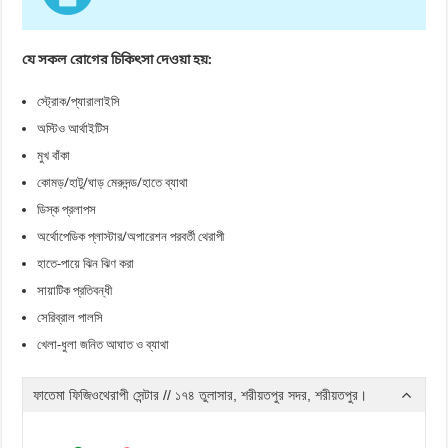
যে সকল রোগের চিকিৎসা দেওয়া হয়:
স্ট্রোক/প্যারালাইসি
অস্টিও আর্থাইটিস
মুখ বাঁকা
কোমড়/হাটু/ঘাড় মেরুদন্ড/হাতে ব্যাথা
ডিস্ক প্রলাপস
অর্থোপেডিক প্লাস্টার/অপারেশন পরবর্তী থেরাপী
হাতে-পায়ে ঝিন ঝিণ করা
সায়াটিক প্রতিবন্ধী
সেরিব্রাল পালসি
খেলা-ধুলা জনিত আঘাত ও ব্যাথা
ফাতেমা ফিজিওথেরাপী সেন্টার // ১৭৪ তুলাসার, শরীয়তপুর সদর, শরীয়তপুর।