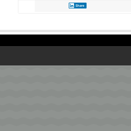
Share
Share