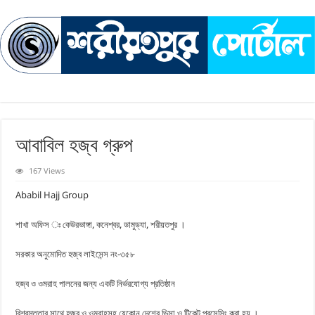
আবাবিল হজ্ব গ্রুপ
167 Views
Ababil Hajj Group
শাখা অফিস ঃ কেউরভাঙ্গা, কনেশ্বর, ডামুড্যা, শরীয়তপুর ।
সরকার অনুমোদিত হজ্ব লাইসেন্স নং-৩৫৮
হজ্ব ও ওমরাহ পালনের জন্য একটি নির্ভরযোগ্য প্রতিষ্ঠান
বিশ্বস্ততার সাথে হজ্ব ও ওমরাহসহ যেকোন দেশের ভিসা ও টিকেট প্রসেসিং করা হয় ।